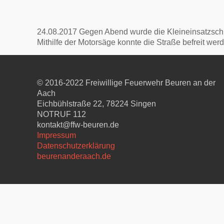
24.08.2017 Gegen Abend wurde die Kleineinsatzschl
Mithilfe der Motorsäge konnte die Straße befreit wer
© 2016-2022 Freiwillige Feuerwehr Beuren an der
Aach
Eichbühlstraße 22, 78224 Singen
NOTRUF 112
kontakt@ffw-beuren.de
Impressum
Datenschutzerklärung
beurenanderaach.de