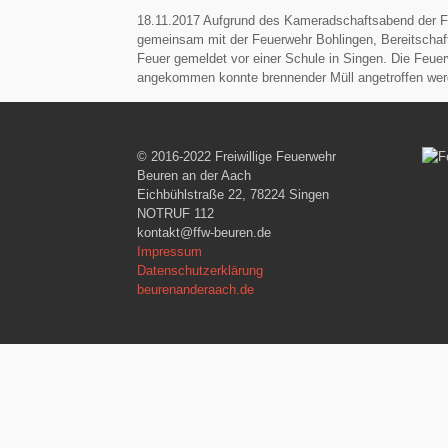
18.11.2017 Aufgrund des Kameradschaftsabend der Fe
gemeinsam mit der Feuerwehr Bohlingen, Bereitschaft
Feuer gemeldet vor einer Schule in Singen. Die Feue
angekommen konnte brennender Müll angetroffen werd
© 2016-2022 Freiwillige Feuerwehr
Beuren an der Aach
Eichbühlstraße 22, 78224 Singen
NOTRUF 112
kontakt@ffw-beuren.de
Impressum
Datenschutzerklärung
beurenanderaach.de