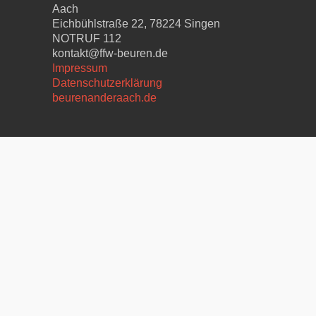
Aach
Eichbühlstraße 22, 78224 Singen
NOTRUF 112
kontakt@ffw-beuren.de
Impressum
Datenschutzerklärung
beurenanderaach.de