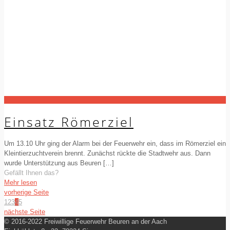
Einsatz Römerziel
Um 13.10 Uhr ging der Alarm bei der Feuerwehr ein, dass im Römerziel ein
Kleintierzuchtverein brennt. Zunächst rückte die Stadtwehr aus. Dann
wurde Unterstützung aus Beuren
[…]
Gefällt Ihnen das?
Mehr lesen
vorherige Seite
1
2
3
4
5
nächste Seite
© 2016-2022 Freiwillige Feuerwehr Beuren an der Aach